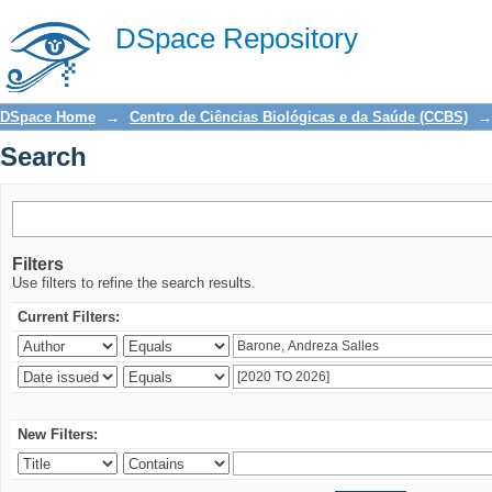
Search
DSpace Repository
DSpace Home
→
Centro de Ciências Biológicas e da Saúde (CCBS)
→
Search
Filters
Use filters to refine the search results.
Current Filters:
New Filters: