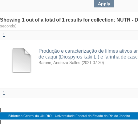
Showing 1 out of a total of 1 results for collection: NUTR 
seconds)
1
Produção e caracterização de filmes ativos a
de caqui (Diospyros kaki L.) e farinha de casc
Barone, Andreza Salles
(
2021-07-30
)
1
|
Biblioteca Central da UNIRIO - Universidade Federal do Estado do Rio de Janeiro
|