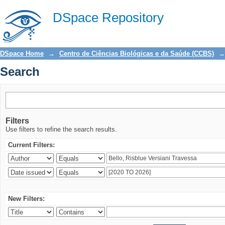
Search
DSpace Repository
DSpace Home
→
Centro de Ciências Biológicas e da Saúde (CCBS)
→
Search
Filters
Use filters to refine the search results.
Current Filters:
New Filters: