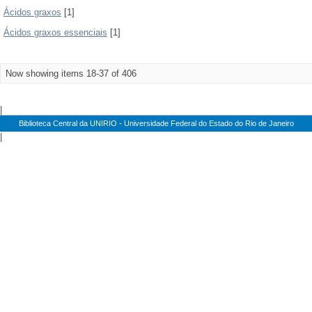
Ácidos graxos
[1]
Ácidos graxos essenciais
[1]
Now showing items 18-37 of 406
|
Biblioteca Central da UNIRIO - Universidade Federal do Estado do Rio de Janeiro
|