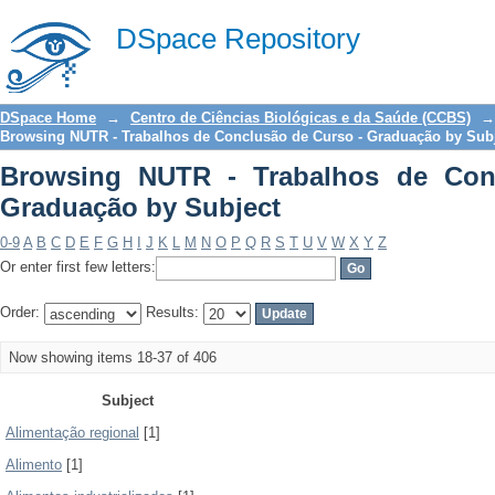
Browsing NUTR - Trabalhos de Conclus
DSpace Repository
DSpace Home
→
Centro de Ciências Biológicas e da Saúde (CCBS)
→
Browsing NUTR - Trabalhos de Conclusão de Curso - Graduação by Sub
Browsing NUTR - Trabalhos de Con
Graduação by Subject
0-9
A
B
C
D
E
F
G
H
I
J
K
L
M
N
O
P
Q
R
S
T
U
V
W
X
Y
Z
Or enter first few letters:
Order:
Results:
Now showing items 18-37 of 406
Subject
Alimentação regional
[1]
Alimento
[1]