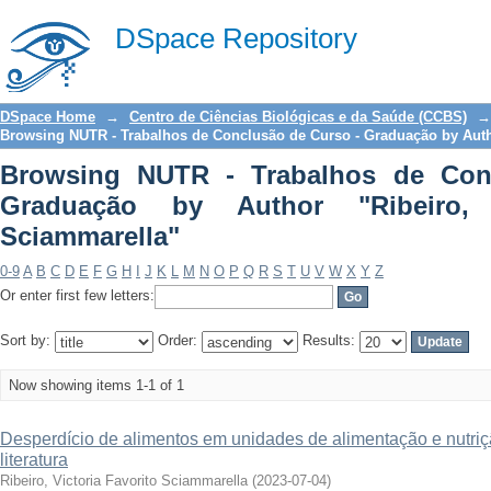
Browsing NUTR - Trabalhos de Con
DSpace Repository
"Ribeiro, Victoria Favorito Sciammarell
DSpace Home
→
Centro de Ciências Biológicas e da Saúde (CCBS)
→
Browsing NUTR - Trabalhos de Conclusão de Curso - Graduação by Aut
Browsing NUTR - Trabalhos de Con
Graduação by Author "Ribeiro, V
Sciammarella"
0-9
A
B
C
D
E
F
G
H
I
J
K
L
M
N
O
P
Q
R
S
T
U
V
W
X
Y
Z
Or enter first few letters:
Sort by:
Order:
Results:
Now showing items 1-1 of 1
Desperdício de alimentos em unidades de alimentação e nutriçã
literatura
Ribeiro, Victoria Favorito Sciammarella
(
2023-07-04
)