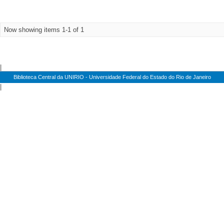
Now showing items 1-1 of 1
|
Biblioteca Central da UNIRIO - Universidade Federal do Estado do Rio de Janeiro
|