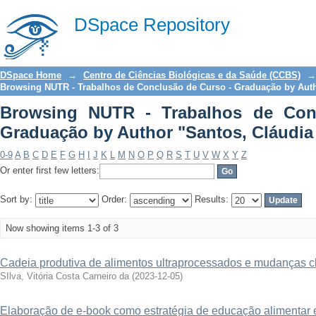
Browsing NUTR - Trabalhos de Con
DSpace Repository
"Santos, Cláudia Roberta Bocca"
DSpace Home
→
Centro de Ciências Biológicas e da Saúde (CCBS)
→
Browsing NUTR - Trabalhos de Conclusão de Curso - Graduação by Aut
Browsing NUTR - Trabalhos de Con
Graduação by Author "Santos, Cláudia
0-9
A
B
C
D
E
F
G
H
I
J
K
L
M
N
O
P
Q
R
S
T
U
V
W
X
Y
Z
Or enter first few letters:
Sort by:
Order:
Results:
Now showing items 1-3 of 3
Cadeia produtiva de alimentos ultraprocessados e mudanças cl
SIlva, Vitória Costa Carneiro da
(
2023-12-05
)
Elaboração de e-book como estratégia de educação alimentar e