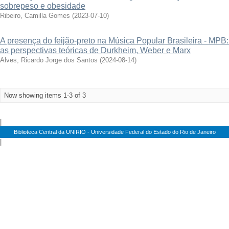
sobrepeso e obesidade
Ribeiro, Camilla Gomes
(
2023-07-10
)
A presença do feijão-preto na Música Popular Brasileira - MPB:
as perspectivas teóricas de Durkheim, Weber e Marx
Alves, Ricardo Jorge dos Santos
(
2024-08-14
)
Now showing items 1-3 of 3
|
Biblioteca Central da UNIRIO - Universidade Federal do Estado do Rio de Janeiro
|