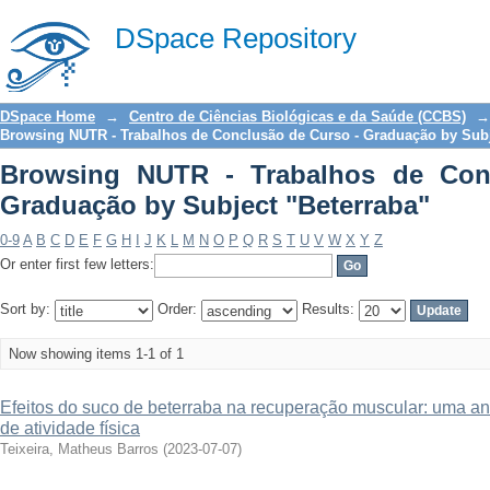
Browsing NUTR - Trabalhos de Conc
DSpace Repository
"Beterraba"
DSpace Home
→
Centro de Ciências Biológicas e da Saúde (CCBS)
→
Browsing NUTR - Trabalhos de Conclusão de Curso - Graduação by Sub
Browsing NUTR - Trabalhos de Con
Graduação by Subject "Beterraba"
0-9
A
B
C
D
E
F
G
H
I
J
K
L
M
N
O
P
Q
R
S
T
U
V
W
X
Y
Z
Or enter first few letters:
Sort by:
Order:
Results:
Now showing items 1-1 of 1
Efeitos do suco de beterraba na recuperação muscular: uma aná
de atividade física
Teixeira, Matheus Barros
(
2023-07-07
)