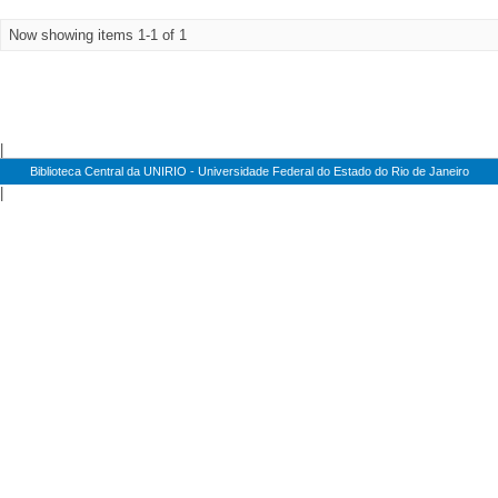
Now showing items 1-1 of 1
|
Biblioteca Central da UNIRIO - Universidade Federal do Estado do Rio de Janeiro
|