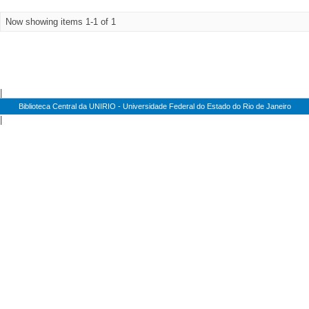
Now showing items 1-1 of 1
|
Biblioteca Central da UNIRIO - Universidade Federal do Estado do Rio de Janeiro
|