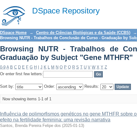
Browsing NUTR - Trabalhos de Conclu
DSpace Repository
MTHFR"
DSpace Home
→
Centro de Ciências Biológicas e da Saúde (CCBS)
→
Browsing NUTR - Trabalhos de Conclusão de Curso - Graduação by Sub
Browsing NUTR - Trabalhos de Con
Graduação by Subject "Gene MTHFR"
0-9
A
B
C
D
E
F
G
H
I
J
K
L
M
N
O
P
Q
R
S
T
U
V
W
X
Y
Z
Or enter first few letters:
Sort by:
Order:
Results:
Now showing items 1-1 of 1
Influência de polimorfismos genéticos no gene MTHFR sobre o e
efeito na fertilidade feminina: uma revisão narrativa
Santos, Brenda Pereira Felipe dos
(
2025-01-13
)