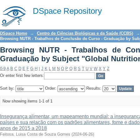
Browsing NUTR - Trabalhos de Conc
DSpace Repository
"Global Nutrition"
DSpace Home
→
Centro de Ciências Biológicas e da Saúde (CCBS)
→
Browsing NUTR - Trabalhos de Conclusão de Curso - Graduação by Sub
Browsing NUTR - Trabalhos de Con
Graduação by Subject "Global Nutritio
0-9
A
B
C
D
E
F
G
H
I
J
K
L
M
N
O
P
Q
R
S
T
U
V
W
X
Y
Z
Or enter first few letters:
Sort by:
Order:
Results:
Now showing items 1-1 of 1
Insegurança alimentar, um mapeamento mundial: a insegurança
países e sua relação com os padrões alimentares, fome e dad
anos de 2015 a 2018
Feitosa, Luisa Costa de Souza Gomes
(
2024-06-26
)