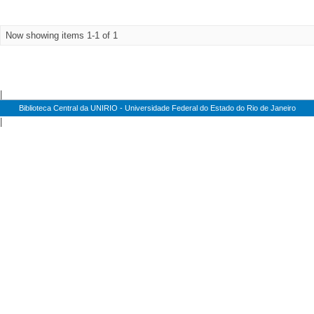
Now showing items 1-1 of 1
|
Biblioteca Central da UNIRIO - Universidade Federal do Estado do Rio de Janeiro
|