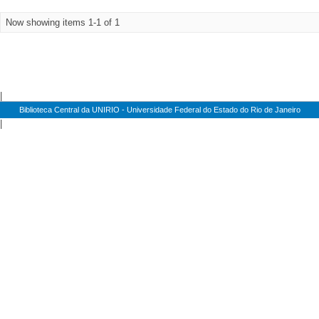
Now showing items 1-1 of 1
|
Biblioteca Central da UNIRIO - Universidade Federal do Estado do Rio de Janeiro
|