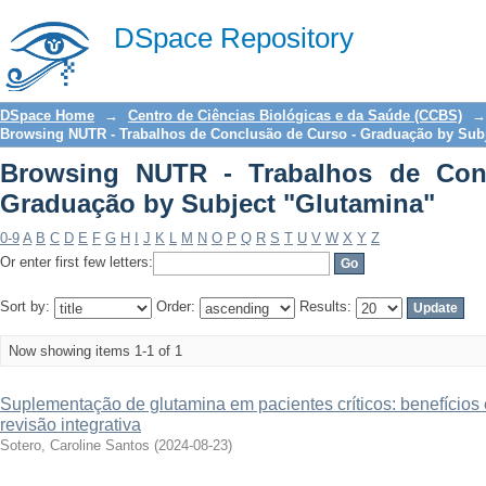
Browsing NUTR - Trabalhos de Conc
DSpace Repository
"Glutamina"
DSpace Home
→
Centro de Ciências Biológicas e da Saúde (CCBS)
→
Browsing NUTR - Trabalhos de Conclusão de Curso - Graduação by Sub
Browsing NUTR - Trabalhos de Con
Graduação by Subject "Glutamina"
0-9
A
B
C
D
E
F
G
H
I
J
K
L
M
N
O
P
Q
R
S
T
U
V
W
X
Y
Z
Or enter first few letters:
Sort by:
Order:
Results:
Now showing items 1-1 of 1
Suplementação de glutamina em pacientes críticos: benefícios 
revisão integrativa
Sotero, Caroline Santos
(
2024-08-23
)