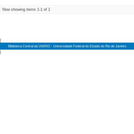
Now showing items 1-1 of 1
|
Biblioteca Central da UNIRIO - Universidade Federal do Estado do Rio de Janeiro
|