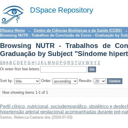
Browsing NUTR - Trabalhos de Conc
DSpace Repository
"Síndome hipertensiva"
DSpace Home
→
Centro de Ciências Biológicas e da Saúde (CCBS)
→
Browsing NUTR - Trabalhos de Conclusão de Curso - Graduação by Sub
Browsing NUTR - Trabalhos de Con
Graduação by Subject "Síndome hipert
0-9
A
B
C
D
E
F
G
H
I
J
K
L
M
N
O
P
Q
R
S
T
U
V
W
X
Y
Z
Or enter first few letters:
Sort by:
Order:
Results:
Now showing items 1-1 of 1
Perfil clínico, nutricional, sociodemográfico, obstétrico e desf
hipertensão arterial gestacional acompanhadas durante pré-nat
Santos, Rebecca Caetano dos
(
2024-07-03
)