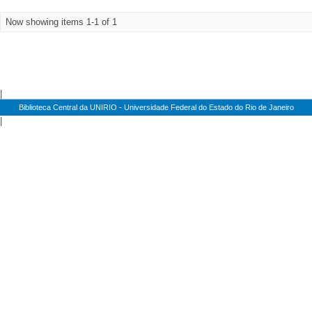
Now showing items 1-1 of 1
|
Biblioteca Central da UNIRIO - Universidade Federal do Estado do Rio de Janeiro
|