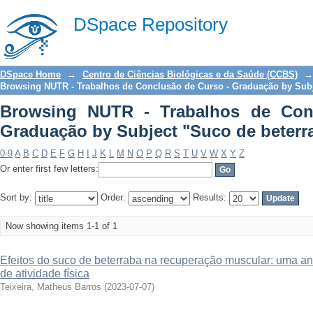
Browsing NUTR - Trabalhos de Conclu
DSpace Repository
de beterraba"
DSpace Home
→
Centro de Ciências Biológicas e da Saúde (CCBS)
→
Browsing NUTR - Trabalhos de Conclusão de Curso - Graduação by Sub
Browsing NUTR - Trabalhos de Con
Graduação by Subject "Suco de beterr
0-9
A
B
C
D
E
F
G
H
I
J
K
L
M
N
O
P
Q
R
S
T
U
V
W
X
Y
Z
Or enter first few letters:
Sort by:
Order:
Results:
Now showing items 1-1 of 1
Efeitos do suco de beterraba na recuperação muscular: uma aná
de atividade física
Teixeira, Matheus Barros
(
2023-07-07
)