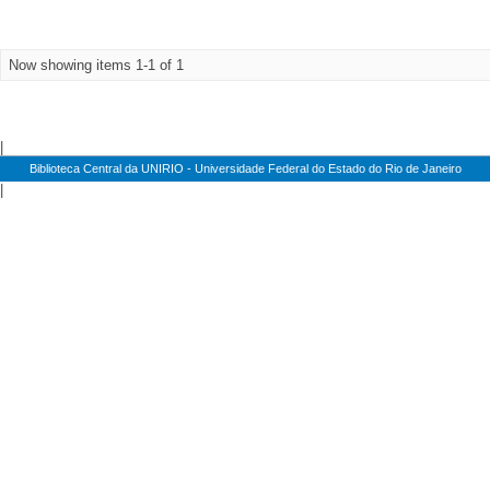
Now showing items 1-1 of 1
|
Biblioteca Central da UNIRIO - Universidade Federal do Estado do Rio de Janeiro
|