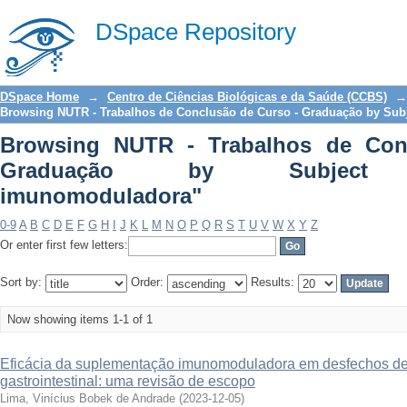
Browsing NUTR - Trabalhos de Conc
DSpace Repository
"Suplementação imunomoduladora"
DSpace Home
→
Centro de Ciências Biológicas e da Saúde (CCBS)
→
Browsing NUTR - Trabalhos de Conclusão de Curso - Graduação by Sub
Browsing NUTR - Trabalhos de Con
Graduação by Subject "S
imunomoduladora"
0-9
A
B
C
D
E
F
G
H
I
J
K
L
M
N
O
P
Q
R
S
T
U
V
W
X
Y
Z
Or enter first few letters:
Sort by:
Order:
Results:
Now showing items 1-1 of 1
Eficácia da suplementação imunomoduladora em desfechos de c
gastrointestinal: uma revisão de escopo
Lima, Vinícius Bobek de Andrade
(
2023-12-05
)