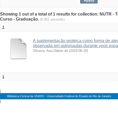
Showing 1 out of a total of 1 results for collection: NUTR 
Curso - Graduação.
(0.001 seconds)
1
A suplementação proteica como forma de aten
observada em astronautas durante voos espac
Oliveira, Ana Dálete de
(
2024-06-18
)
1
|
Biblioteca Central da UNIRIO - Universidade Federal do Estado do Rio de Janeiro
|