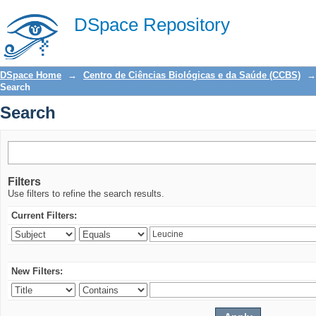
Search
DSpace Repository
DSpace Home
→
Centro de Ciências Biológicas e da Saúde (CCBS)
→
Search
Search
Filters
Use filters to refine the search results.
Current Filters:
New Filters: