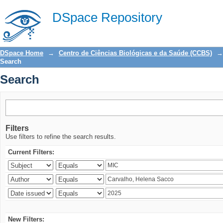
Search
DSpace Repository
DSpace Home
→
Centro de Ciências Biológicas e da Saúde (CCBS)
→
Search
Search
Filters
Use filters to refine the search results.
Current Filters:
New Filters: