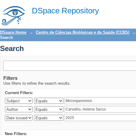
Search
DSpace Repository
DSpace Home
→
Centro de Ciências Biológicas e da Saúde (CCBS)
→
Search
Search
Filters
Use filters to refine the search results.
Current Filters:
New Filters: