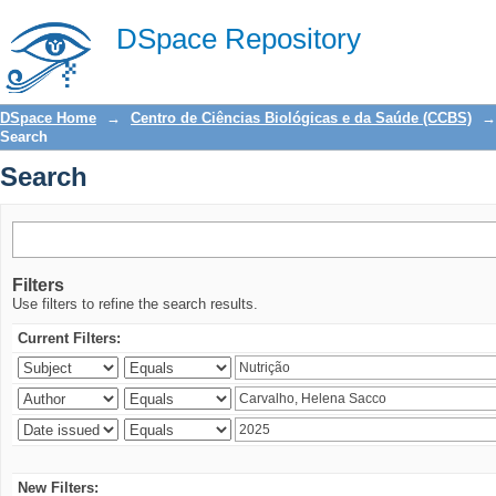
Search
DSpace Repository
DSpace Home
→
Centro de Ciências Biológicas e da Saúde (CCBS)
→
Search
Search
Filters
Use filters to refine the search results.
Current Filters:
New Filters: