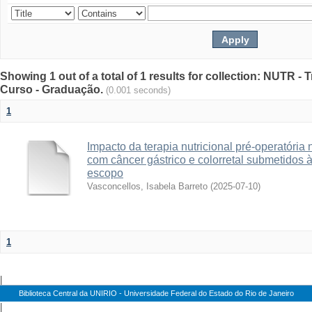
Showing 1 out of a total of 1 results for collection: NUTR 
Curso - Graduação.
(0.001 seconds)
1
Impacto da terapia nutricional pré-operatória
com câncer gástrico e colorretal submetidos à
escopo
Vasconcellos, Isabela Barreto
(
2025-07-10
)
1
|
Biblioteca Central da UNIRIO - Universidade Federal do Estado do Rio de Janeiro
|