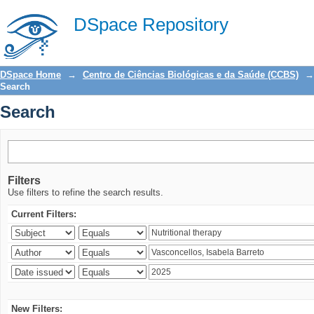
Search
DSpace Repository
DSpace Home
→
Centro de Ciências Biológicas e da Saúde (CCBS)
→
Search
Search
Filters
Use filters to refine the search results.
Current Filters:
New Filters: