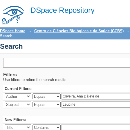
Search
DSpace Repository
DSpace Home
→
Centro de Ciências Biológicas e da Saúde (CCBS)
→
Search
Search
Filters
Use filters to refine the search results.
Current Filters:
New Filters: