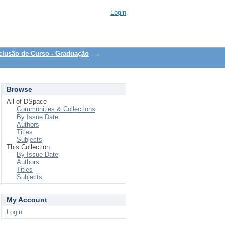
Login
clusão de Curso - Graduação
→
Browse
All of DSpace
Communities & Collections
By Issue Date
Authors
Titles
Subjects
This Collection
By Issue Date
Authors
Titles
Subjects
My Account
Login