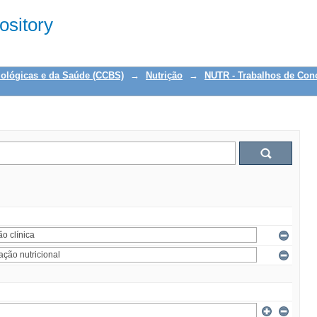
sitory
iológicas e da Saúde (CCBS)
→
Nutrição
→
NUTR - Trabalhos de Con