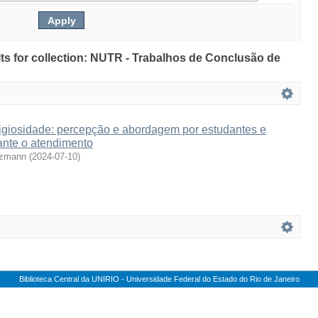
ults for collection: NUTR - Trabalhos de Conclusão de
ligiosidade: percepção e abordagem por estudantes e
rante o atendimento
nzmann
(
2024-07-10
)
Biblioteca Central da UNIRIO - Universidade Federal do Estado do Rio de Janeiro