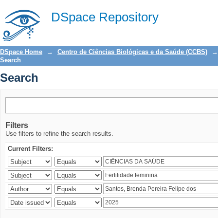
Search
DSpace Repository
DSpace Home
→
Centro de Ciências Biológicas e da Saúde (CCBS)
→
Search
Search
Filters
Use filters to refine the search results.
Current Filters: