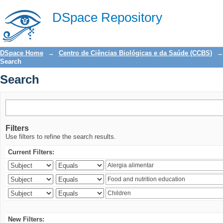
Search
DSpace Repository
DSpace Home
→
Centro de Ciências Biológicas e da Saúde (CCBS)
→
Search
Search
Filters
Use filters to refine the search results.
Current Filters:
New Filters: