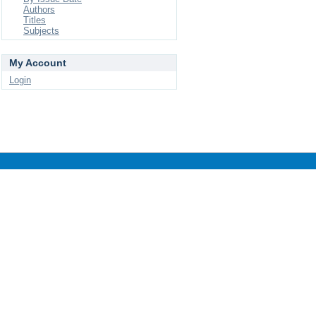
Authors
Titles
Subjects
My Account
Login