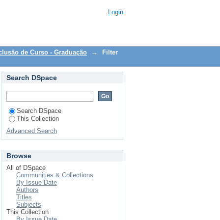
Login
clusão de Curso - Graduação
→
Filter
Search DSpace
Search DSpace
This Collection
Advanced Search
Browse
All of DSpace
Communities & Collections
By Issue Date
Authors
Titles
Subjects
This Collection
By Issue Date