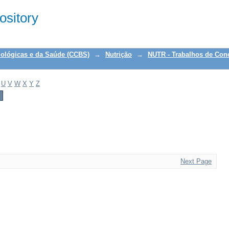
sitory
iológicas e da Saúde (CCBS)
→
Nutrição
→
NUTR - Trabalhos de Con
U
V
W
X
Y
Z
Next Page