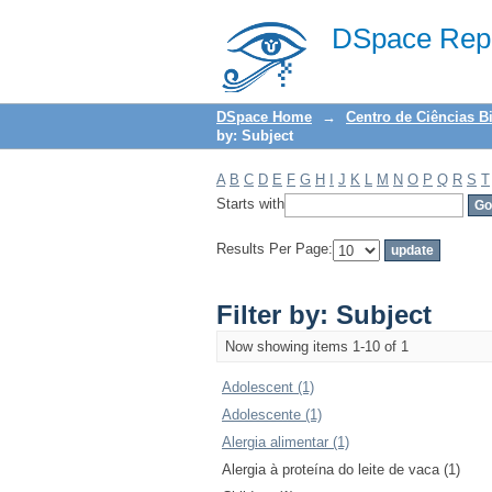
Filter by: Subject
DSpace Repo
DSpace Home
→
Centro de Ciências B
by: Subject
A
B
C
D
E
F
G
H
I
J
K
L
M
N
O
P
Q
R
S
T
Starts with
Results Per Page:
Filter by: Subject
Now showing items 1-10 of 1
Adolescent (1)
Adolescente (1)
Alergia alimentar (1)
Alergia à proteína do leite de vaca (1)