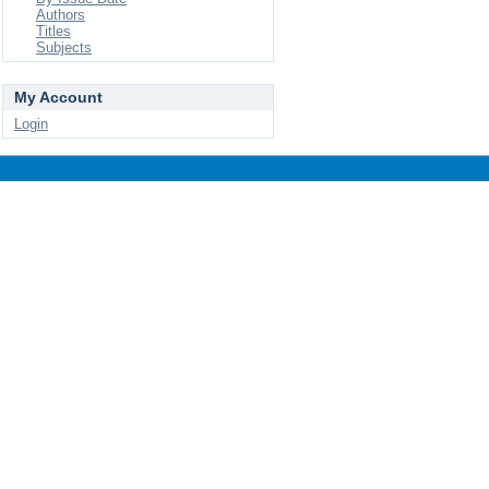
Authors
Titles
Subjects
My Account
Login