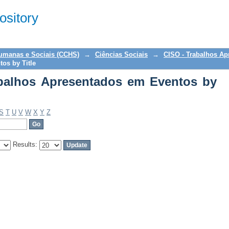
alhos Apresentados em Eventos by Titl
sitory
Humanas e Sociais (CCHS)
→
Ciências Sociais
→
CISO - Trabalhos A
os by Title
balhos Apresentados em Eventos by
S
T
U
V
W
X
Y
Z
Results: