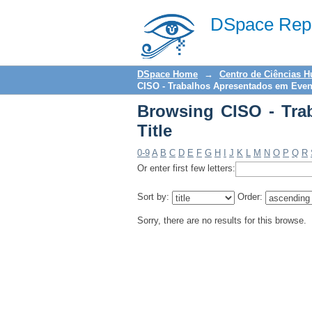
Browsing CISO - Trab
DSpace Repo
DSpace Home
→
Centro de Ciências 
CISO - Trabalhos Apresentados em Event
Browsing CISO - Tra
Title
0-9
A
B
C
D
E
F
G
H
I
J
K
L
M
N
O
P
Q
R
Or enter first few letters:
Sort by:
Order:
Sorry, there are no results for this browse.