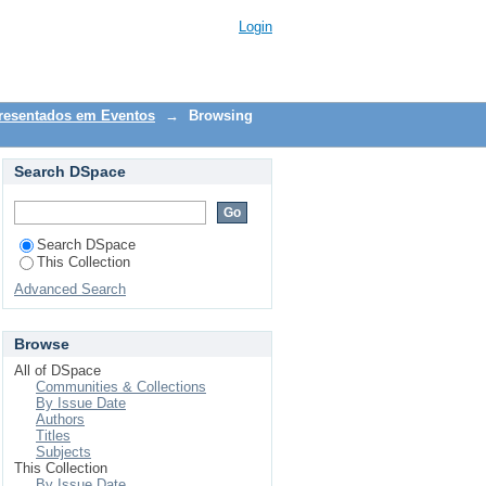
e
Login
presentados em Eventos
→
Browsing
Search DSpace
Search DSpace
This Collection
Advanced Search
Browse
All of DSpace
Communities & Collections
By Issue Date
Authors
Titles
Subjects
This Collection
By Issue Date