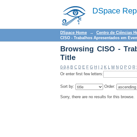
Browsing CISO - Trab
DSpace Repo
DSpace Home
→
Centro de Ciências 
CISO - Trabalhos Apresentados em Event
Browsing CISO - Tra
Title
0-9
A
B
C
D
E
F
G
H
I
J
K
L
M
N
O
P
Q
R
Or enter first few letters:
Sort by:
Order:
Sorry, there are no results for this browse.