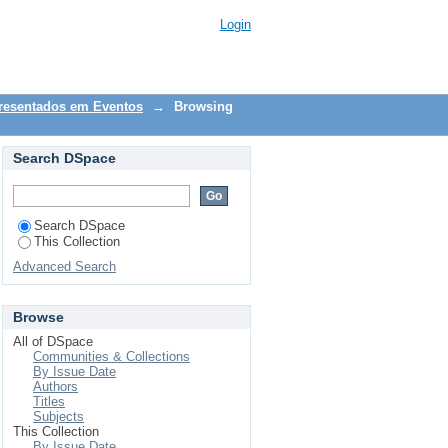
e
Login
presentados em Eventos
→
Browsing
Search DSpace
Search DSpace
This Collection
Advanced Search
Browse
All of DSpace
Communities & Collections
By Issue Date
Authors
Titles
Subjects
This Collection
By Issue Date