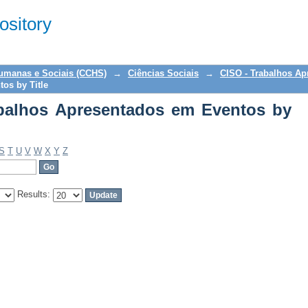
alhos Apresentados em Eventos by Titl
sitory
Humanas e Sociais (CCHS)
→
Ciências Sociais
→
CISO - Trabalhos A
os by Title
balhos Apresentados em Eventos by
S
T
U
V
W
X
Y
Z
Results: