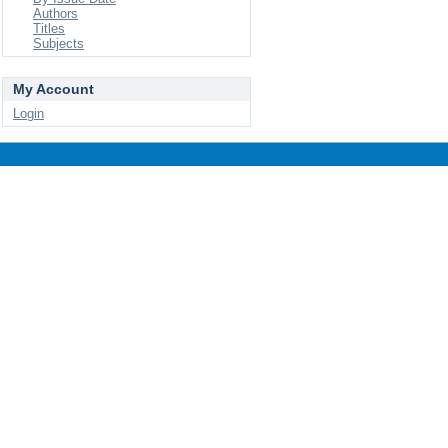
Authors
Titles
Subjects
My Account
Login