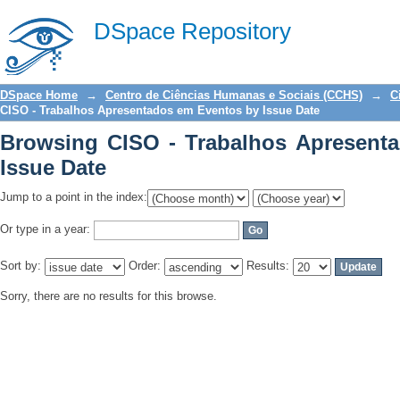
Browsing CISO - Trabalhos Apresentad
DSpace Repository
DSpace Home
→
Centro de Ciências Humanas e Sociais (CCHS)
→
C
CISO - Trabalhos Apresentados em Eventos by Issue Date
Browsing CISO - Trabalhos Apresent
Issue Date
Jump to a point in the index:
Or type in a year:
Sort by:
Order:
Results:
Sorry, there are no results for this browse.