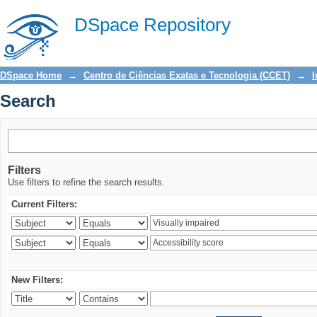
Search
DSpace Repository
DSpace Home
→
Centro de Ciências Exatas e Tecnologia (CCET)
→
I
Search
Filters
Use filters to refine the search results.
Current Filters:
New Filters: