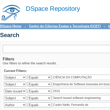
Search
DSpace Repository
DSpace Home
→
Centro de Ciências Exatas e Tecnologia (CCET)
→
I
Search
Filters
Use filters to refine the search results.
Current Filters: