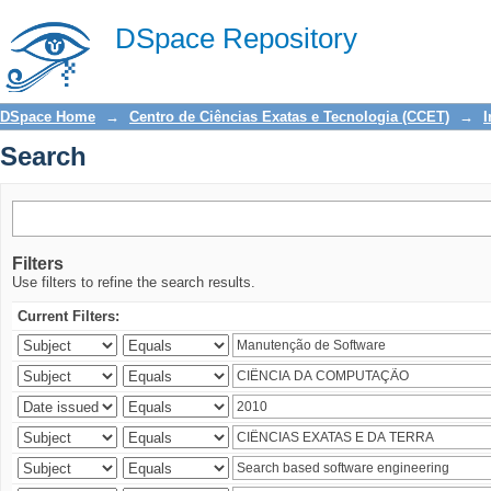
Search
DSpace Repository
DSpace Home
→
Centro de Ciências Exatas e Tecnologia (CCET)
→
I
Search
Filters
Use filters to refine the search results.
Current Filters: