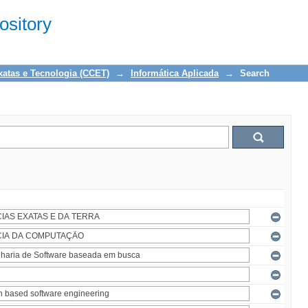
sitory
xatas e Tecnologia (CCET)
→
Informática Aplicada
→
Search