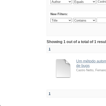
New Filters:
Showing 1 out of a total of 1 res
1
Um método automá
de bugs
Castro Netto, Fernan
1