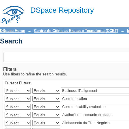
Search
DSpace Repository
DSpace Home
→
Centro de Ciências Exatas e Tecnologia (CCET)
→
I
Search
Filters
Use filters to refine the search results.
Current Filters: