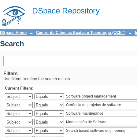
Search
DSpace Repository
DSpace Home
→
Centro de Ciências Exatas e Tecnologia (CCET)
→
I
Search
Filters
Use filters to refine the search results.
Current Filters: