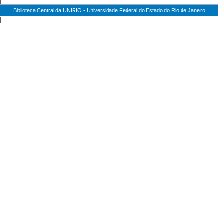
|
Biblioteca Central da UNIRIO - Universidade Federal do Estado do Rio de Janeiro
|