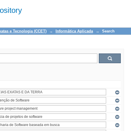
sitory
xatas e Tecnologia (CCET)
→
Informática Aplicada
→
Search