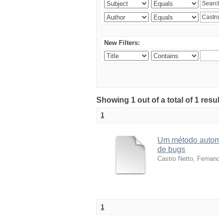
New Filters:
Showing 1 out of a total of 1 res
1
Um método automá
de bugs
Castro Netto, Fernan
1