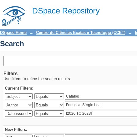
Search
DSpace Repository
DSpace Home
→
Centro de Ciências Exatas e Tecnologia (CCET)
→
I
Search
Filters
Use filters to refine the search results.
Current Filters:
New Filters: