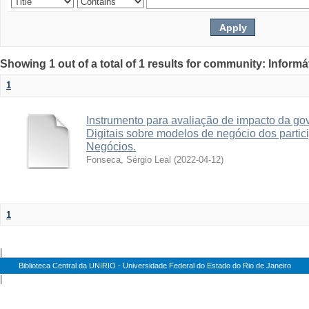
Showing 1 out of a total of 1 results for community: Informá
1
Instrumento para avaliação de impacto da go
Digitais sobre modelos de negócio dos parti
Negócios.
Fonseca, Sérgio Leal
(
2022-04-12
)
1
|
Biblioteca Central da UNIRIO - Universidade Federal do Estado do Rio de Janeiro
|