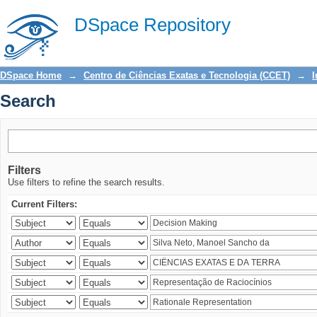
Search
DSpace Repository
DSpace Home
→
Centro de Ciências Exatas e Tecnologia (CCET)
→
I
Search
Filters
Use filters to refine the search results.
Current Filters: