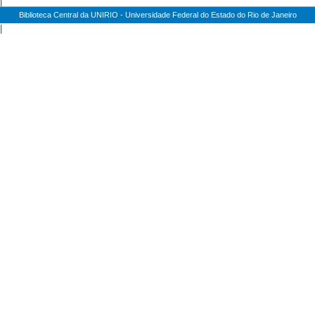
|
Biblioteca Central da UNIRIO - Universidade Federal do Estado do Rio de Janeiro
|