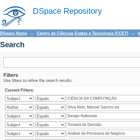
Search
DSpace Repository
DSpace Home
→
Centro de Ciências Exatas e Tecnologia (CCET)
→
I
Search
Filters
Use filters to refine the search results.
Current Filters: