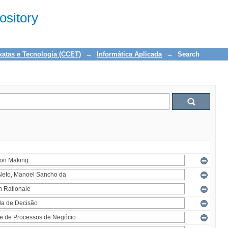
sitory
xatas e Tecnologia (CCET)
→
Informática Aplicada
→
Search