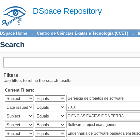
Search
DSpace Repository
DSpace Home
→
Centro de Ciências Exatas e Tecnologia (CCET)
→
I
Search
Filters
Use filters to refine the search results.
Current Filters: