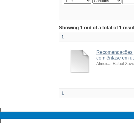
Showing 1 out of a total of 1 res
1
Recomendações pa
com ênfase em usu
Almeida, Rafael Xavi
1
|
|