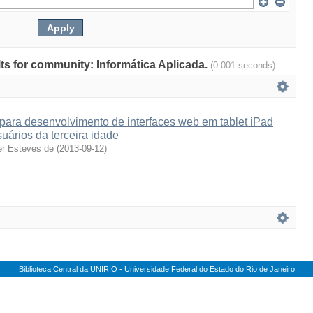
ults for community: Informática Aplicada.
(0.001 seconds)
ra desenvolvimento de interfaces web em tablet iPad
ários da terceira idade
er Esteves de
(
2013-09-12
)
Biblioteca Central da UNIRIO - Universidade Federal do Estado do Rio de Janeiro