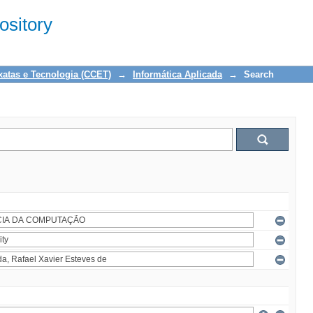
sitory
xatas e Tecnologia (CCET)
→
Informática Aplicada
→
Search