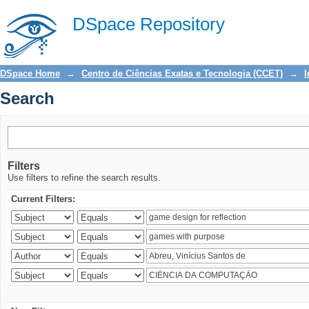
Search
DSpace Repository
DSpace Home
→
Centro de Ciências Exatas e Tecnologia (CCET)
→
I
Search
Filters
Use filters to refine the search results.
Current Filters: