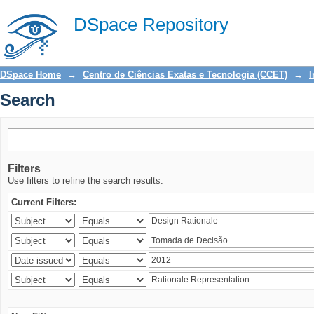
Search
DSpace Repository
DSpace Home
→
Centro de Ciências Exatas e Tecnologia (CCET)
→
I
Search
Filters
Use filters to refine the search results.
Current Filters: