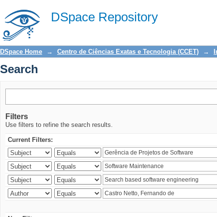
Search
DSpace Repository
DSpace Home
→
Centro de Ciências Exatas e Tecnologia (CCET)
→
I
Search
Filters
Use filters to refine the search results.
Current Filters: