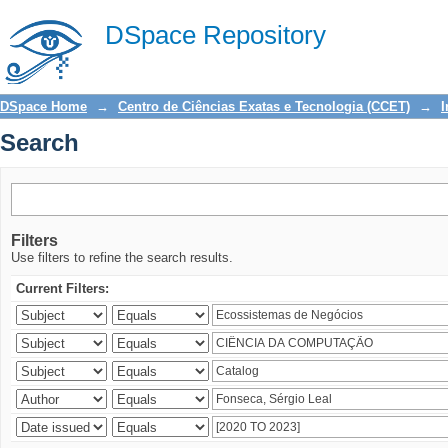
Search
DSpace Repository
DSpace Home
→
Centro de Ciências Exatas e Tecnologia (CCET)
→
I
Search
Filters
Use filters to refine the search results.
Current Filters: