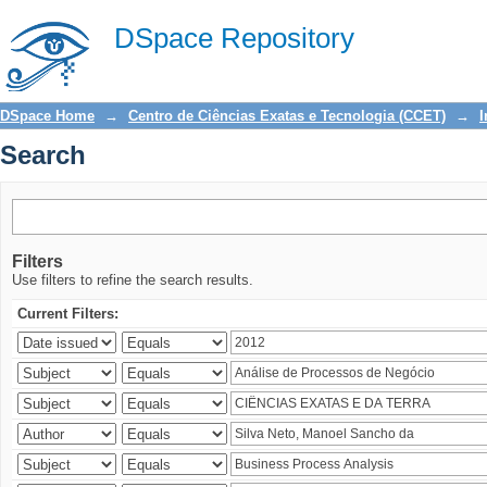
Search
DSpace Repository
DSpace Home
→
Centro de Ciências Exatas e Tecnologia (CCET)
→
I
Search
Filters
Use filters to refine the search results.
Current Filters: