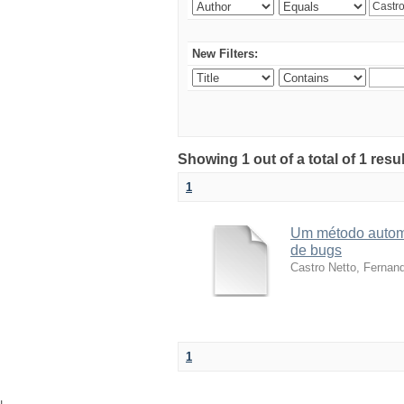
New Filters:
Showing 1 out of a total of 1 res
1
Um método automá
de bugs
Castro Netto, Fernan
1