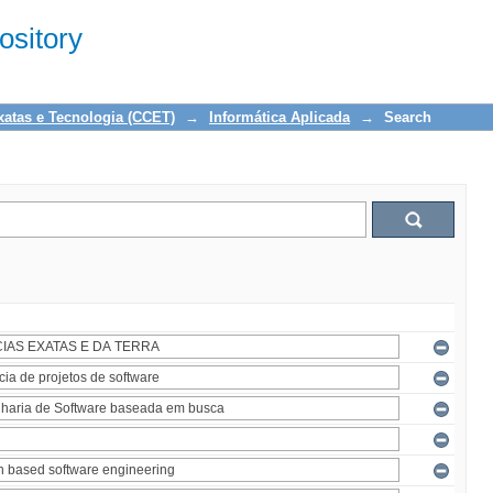
sitory
xatas e Tecnologia (CCET)
→
Informática Aplicada
→
Search