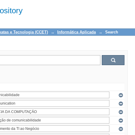
sitory
xatas e Tecnologia (CCET)
→
Informática Aplicada
→
Search