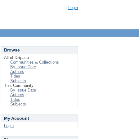
Login
Browse
All of DSpace
Communities & Collections
By Issue Date
Authors
Titles
Subjects
This Community
By Issue Date
Authors
Titles
Subjects
My Account
Login