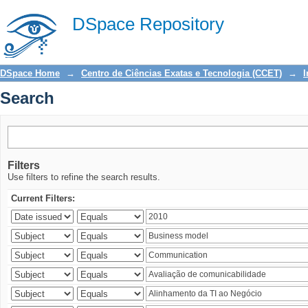
Search
DSpace Repository
DSpace Home
→
Centro de Ciências Exatas e Tecnologia (CCET)
→
I
Search
Filters
Use filters to refine the search results.
Current Filters: