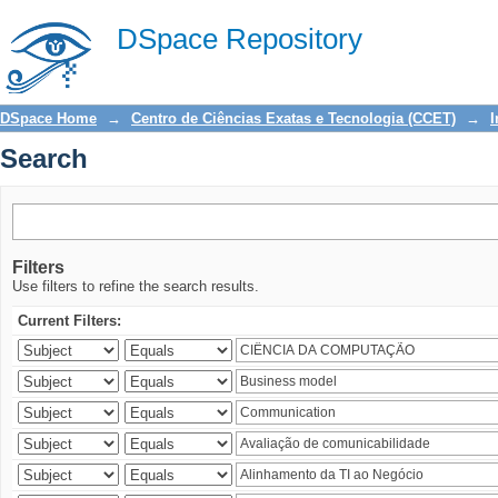
Search
DSpace Repository
DSpace Home
→
Centro de Ciências Exatas e Tecnologia (CCET)
→
I
Search
Filters
Use filters to refine the search results.
Current Filters: