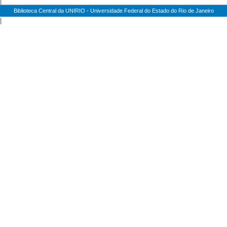
|
Biblioteca Central da UNIRIO - Universidade Federal do Estado do Rio de Janeiro
|