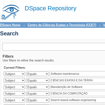
Search
DSpace Repository
DSpace Home
→
Centro de Ciências Exatas e Tecnologia (CCET)
→
I
Search
Filters
Use filters to refine the search results.
Current Filters: