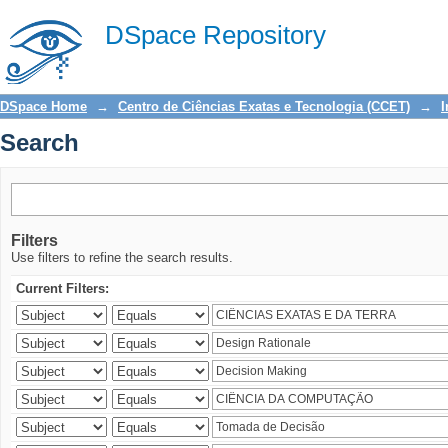
Search
DSpace Repository
DSpace Home
→
Centro de Ciências Exatas e Tecnologia (CCET)
→
I
Search
Filters
Use filters to refine the search results.
Current Filters: