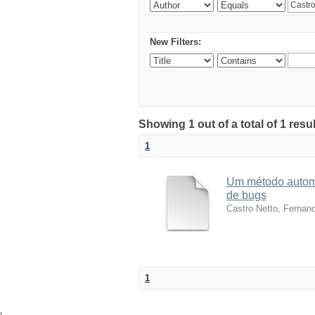
New Filters:
Showing 1 out of a total of 1 res
1
Um método automá
de bugs
Castro Netto, Fernan
1