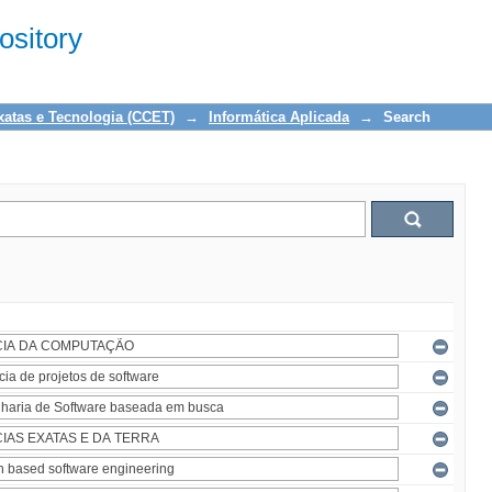
sitory
xatas e Tecnologia (CCET)
→
Informática Aplicada
→
Search